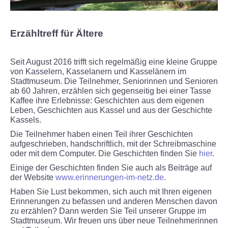
Termine
Erzähltreff für Ältere
Gruppen und Schulen
Kindergeburtstage
Seit August 2016 trifft sich regelmäßig eine kleine Gruppe
von Kasselern, Kasselanern und Kasselänern im
Stadtmuseum. Die Teilnehmer, Seniorinnen und Senioren
Erzähltreff für Ältere
ab 60 Jahren, erzählen sich gegenseitig bei einer Tasse
Kaffee ihre Erlebnisse: Geschichten aus dem eigenen
Leben, Geschichten aus Kassel und aus der Geschichte
Virtuelle Führung
Kassels.
Die Teilnehmer haben einen Teil ihrer Geschichten
AUSSTELLUNGEN
aufgeschrieben, handschriftlich, mit der Schreibmaschine
oder mit dem Computer. Die Geschichten finden Sie
hier
.
Dauerausstellung
Einige der Geschichten finden Sie auch als Beiträge auf
der Website
www.erinnerungen-im-netz.de
.
Kommende Sonderausstellung
Haben Sie Lust bekommen, sich auch mit Ihren eigenen
Erinnerungen zu befassen und anderen Menschen davon
zu erzählen? Dann werden Sie Teil unserer Gruppe im
Archiv Sonderausstellungen
Stadtmuseum. Wir freuen uns über neue Teilnehmerinnen