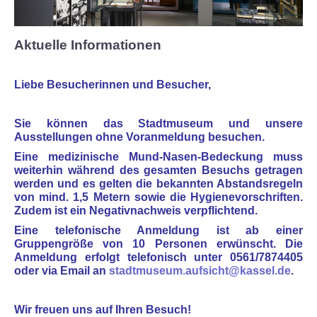
Termine
Aktuelle Informationen
Gruppen und Schulen
Liebe Besucherinnen und Besucher,
Kindergeburtstage
Erzähltreff für Ältere
Sie können das Stadtmuseum und unsere
Ausstellungen
ohne Voranmeldung besuchen.
Virtuelle Führung
Eine medizinische Mund-Nasen-Bedeckung muss
weiterhin während des gesamten Besuchs getragen
werden und es gelten die bekannten Abstandsregeln
AUSSTELLUNGEN
von mind. 1,5 Metern sowie die Hygienevorschriften.
Zudem ist ein Negativnachweis verpflichtend.
Dauerausstellung
Eine telefonische Anmeldung ist ab einer
Gruppengröße von 10 Personen erwünscht. Die
Anmeldung erfolgt telefonisch unter 0561/7874405
Kommende Sonderausstellung
oder via Email an
stadtmuseum.aufsicht@kassel.de
.
Archiv Sonderausstellungen
Wir freuen uns auf Ihren Besuch!