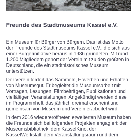
Termine
Gruppen und Schulen
Freunde des Stadtmuseums Kassel e.V.
Kindergeburtstage
Ein Museum für Bürger von Bürgern. Das ist das Motto
der Freunde des Stadtmuseums Kassel e.V., die sich aus
Erzähltreff für Ältere
einer Bürgerinitiative heraus in 1986 gründeten. Mit rund
1.200 Mitgliedern gehört der Verein mit zu den größten in
Deutschland, die ein stadthistorisches Museum
Virtuelle Führung
unterstützen.
Der Verein fördert das Sammeln, Erwerben und Erhalten
AUSSTELLUNGEN
von Museumsgut. Er begleitet die Museumsarbeit mit
Vorträgen, Lesungen, Filmbeiträgen, Publikationen und
vielfältigen Veranstaltungen. Angekündigt werden diese
Dauerausstellung
im Programmheft, das jährlich dreimal erscheint und
gemeinsam von Museum und Verein erarbeitet wird.
Kommende Sonderausstellung
In dem 2016 wiedereröffneten erweiterten Museum haben
die Freunde sich bei folgenden Projekten engagiert: der
Archiv Sonderausstellungen
Museumsbibliothek, dem KasselKino, der
KasselWerkstatt, dem Veranstaltungsraum und dem