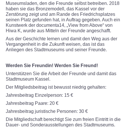
Museumsladen, den die Freunde selbst betreiben. 2018
ÜBER UNS
haben sie das Bronzemodell, das Kassel vor der
Zerstörung zeigt und am Rande des Friedrichsplatzes
seinen Platz gefunden hat, in Auftrag gegeben. Auch ein
Museum
Kunstwerk der documenta14, „View from Above“ von
Hiwa K, wurde aus Mitteln der Freunde angeschafft.
Team
Aus der Geschichte lernen und damit den Weg aus der
Vergangenheit in die Zukunft weisen, das ist das
Anliegen des Stadtmuseums und seiner Freunde.
Kontakt
Förderverein
Werden Sie Freundin! Werden Sie Freund!
Unterstützen Sie die Arbeit der Freunde und damit das
Stadtmuseum Kassel.
ENGLISH
Der Mitgliedsbeitrag ist bewusst niedrig gehalten:
Jahresbeitrag Einzelperson: 15 €
Jahresbeitrag Paare: 20 €
Jahresbeitrag juristische Personen: 30 €
Die Mitgliedschaft berechtigt Sie zum freien Eintritt in die
Dauer- und Sonderausstellungen des Stadtmuseums.