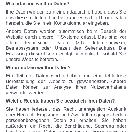
Wie erfassen wir Ihre Daten?
ÜBER UNS
Ihre Daten werden zum einen dadurch erhoben, dass Sie
uns diese mitteilen. Hierbei kann es sich z.B. um Daten
Museum
handeln, die Sie in ein Kontaktformular eingeben.
Andere Daten werden automatisch beim Besuch der
Team
Website durch unsere IT-Systeme erfasst. Das sind vor
allem technische Daten (z.B. Internetbrowser,
Betriebssystem oder Uhrzeit des Seitenaufrufs). Die
Kontakt
Erfassung dieser Daten erfolgt automatisch, sobald Sie
unsere Website betreten.
Förderverein
Wofür nutzen wir Ihre Daten?
Ein Teil der Daten wird erhoben, um eine fehlerfreie
ENGLISH
Bereitstellung der Website zu gewährleisten. Andere
Daten können zur Analyse Ihres Nutzerverhaltens
verwendet werden.
Welche Rechte haben Sie bezüglich Ihrer Daten?
Sie haben jederzeit das Recht unentgeltlich Auskunft
über Herkunft, Empfänger und Zweck Ihrer gespeicherten
personenbezogenen Daten zu erhalten. Sie haben
außerdem ein Recht, die Berichtigung, Sperrung oder
Löschung dieser Daten zu verlangen. Hierzu sowie zu