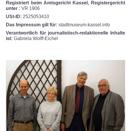
Registriert beim Amtsgericht Kassel, Registergericht
ÜBER UNS
unter :
VR 1906
USt-ID:
2525053410
Museum
Das Impressum gilt für:
stadtmuseum-kassel.info
Verantwortlich für journalistisch-redaktionelle Inhalte
Team
ist:
Gabriela Wolff-Eichel
Kontakt
Förderverein
ENGLISH