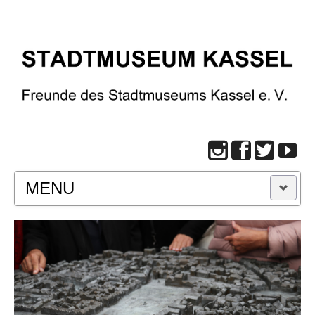
MENU
START
BESUCH
Infos